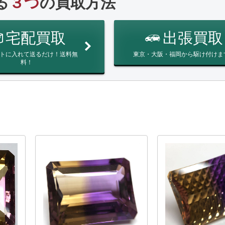
る
３つ
の買取方法
宅配買取
出張買取
トに入れて送るだけ！送料無
東京・大阪・福岡から駆け付けま
料！