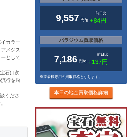
前日比
9,557
円/g
+84円
パラジウム買取価格
バイカラー
、アメジス
前日比
7,186
リーとして
円/g
+137円
な宝石は勿
※業者様専用の買取価格となります。
の流行を踏
本日の地金買取価格詳細
相談くださ
す。