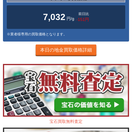
前日比
7,032
円/g
-151円
※業者様専用の買取価格となります。
本日の地金買取価格詳細
宝石買取無料査定