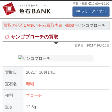
平日・祝日
10:00
〜
19:00
フリーダイヤル
石買取の色石BANK
色石買取実績
珊瑚
サンゴブローチ
サンゴブローチの買取
更新日：
2021年10月15日
買取日
2021年10月14日
宝石名
珊瑚
種別
ブローチ
重さ
12.8g