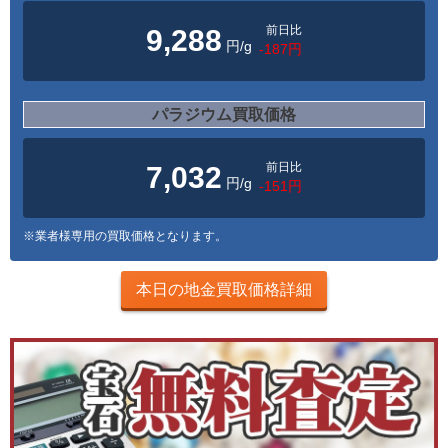
前日比
9,288
円/g
-187円
パラジウム買取価格
前日比
7,032
円/g
-151円
※業者様専用の買取価格となります。
本日の地金買取価格詳細