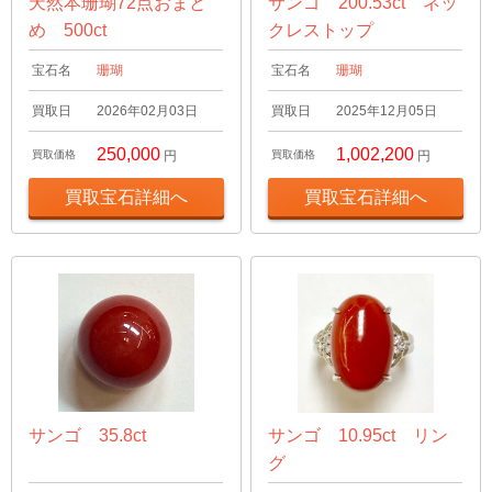
天然本珊瑚72点おまと
サンゴ 200.53ct ネッ
め 500ct
クレストップ
宝石名
珊瑚
宝石名
珊瑚
買取日
2026年02月03日
買取日
2025年12月05日
250,000
1,002,200
買取価格
円
買取価格
円
買取宝石詳細へ
買取宝石詳細へ
サンゴ 35.8ct
サンゴ 10.95ct リン
グ