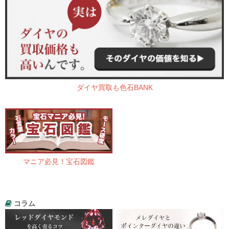
ダイヤ買取も色石BANK
マニア必見！宝石図鑑
コラム