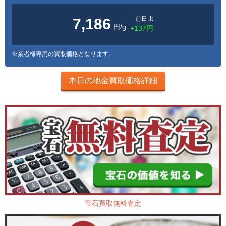
前日比
7,186
円/g
+137円
※業者様専用の買取価格となります。
本日の地金買取価格詳細
宝石買取無料査定