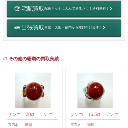
宅配買取
配送キットに入れて送るだけ！送料無料！
出張買取
東京・大阪・福岡から駆け付けます！
その他の珊瑚の買取実績
サンゴ 20ct リング
サンゴ 16.5ct リング
宝石名
珊瑚
宝石名
珊瑚