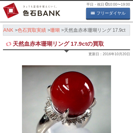
平日・祝日
10:00
〜
19:00
フリーダイヤル
BANK
色石買取実績
珊瑚
天然血赤本珊瑚リング 17.9ct
天然血赤本珊瑚リング 17.9ctの買取
更新日：
2016年10月20日