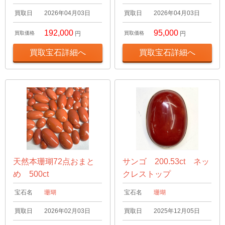
買取日
2026年04月03日
買取日
2026年04月03日
192,000
95,000
買取価格
円
買取価格
円
買取宝石詳細へ
買取宝石詳細へ
天然本珊瑚72点おまと
サンゴ 200.53ct ネッ
め 500ct
クレストップ
宝石名
珊瑚
宝石名
珊瑚
買取日
2026年02月03日
買取日
2025年12月05日