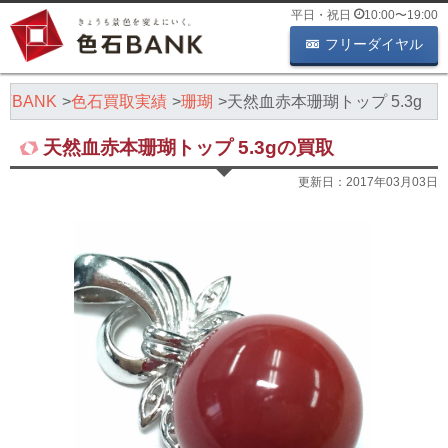
平日・祝日
10:00
〜
19:00
フリーダイヤル
BANK
色石買取実績
珊瑚
天然血赤本珊瑚トップ 5.3g
天然血赤本珊瑚トップ 5.3gの買取
更新日：
2017年03月03日