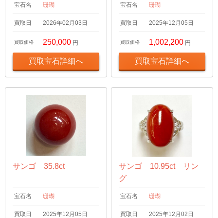
宝石名
珊瑚
宝石名
珊瑚
買取日
2026年02月03日
買取日
2025年12月05日
250,000
1,002,200
買取価格
円
買取価格
円
買取宝石詳細へ
買取宝石詳細へ
サンゴ 35.8ct
サンゴ 10.95ct リン
グ
宝石名
珊瑚
宝石名
珊瑚
買取日
2025年12月05日
買取日
2025年12月02日