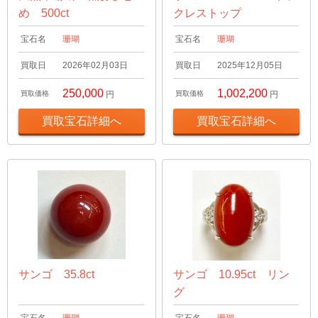
め 500ct
クレストップ
宝石名
珊瑚
宝石名
珊瑚
買取日
2026年02月03日
買取日
2025年12月05日
250,000
1,002,200
買取価格
円
買取価格
円
買取宝石詳細へ
買取宝石詳細へ
サンゴ 35.8ct
サンゴ 10.95ct リン
グ
宝石名
珊瑚
宝石名
珊瑚