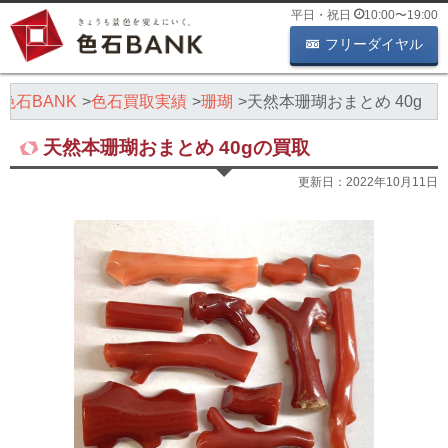
平日・祝日
10:00
〜
19:00
フリーダイヤル
色石BANK
色石買取実績
珊瑚
天然本珊瑚おまとめ 40g
天然本珊瑚おまとめ 40gの買取
更新日：
2022年10月11日