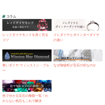
コラム
レッドダイヤモンドを高く売る
メレダイヤとポインターダイヤ
コツ
の違い
青いダイヤ ウィンストン・ブル
なぜ御徒町が宝石の街なのか
ー
色で分かる宝石の種類一覧！わ
からない色石もこれで解決