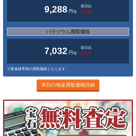
前日比
9,288
円/g
-187円
パラジウム買取価格
前日比
7,032
円/g
-151円
※業者様専用の買取価格となります。
本日の地金買取価格詳細