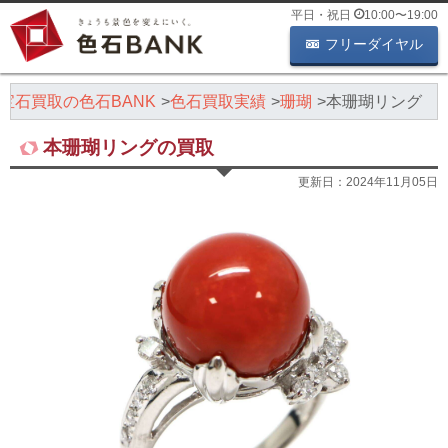
平日・祝日
10:00
〜
19:00
フリーダイヤル
宝石買取の色石BANK
色石買取実績
珊瑚
本珊瑚リング
本珊瑚リングの買取
更新日：
2024年11月05日