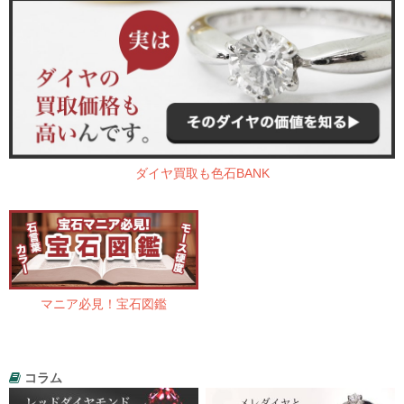
ダイヤ買取も色石BANK
マニア必見！宝石図鑑
コラム