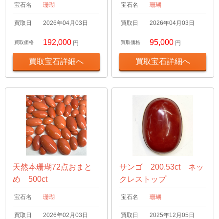
宝石名
珊瑚
宝石名
珊瑚
買取日
2026年04月03日
買取日
2026年04月03日
192,000
95,000
買取価格
円
買取価格
円
買取宝石詳細へ
買取宝石詳細へ
天然本珊瑚72点おまと
サンゴ 200.53ct ネッ
め 500ct
クレストップ
宝石名
珊瑚
宝石名
珊瑚
買取日
2026年02月03日
買取日
2025年12月05日