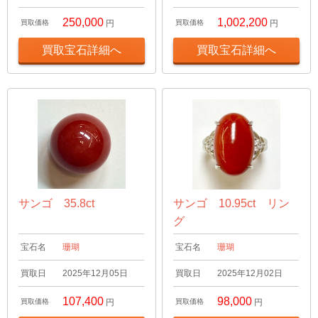
250,000
1,002,200
買取価格
円
買取価格
円
買取宝石詳細へ
買取宝石詳細へ
サンゴ 35.8ct
サンゴ 10.95ct リン
グ
宝石名
珊瑚
宝石名
珊瑚
買取日
2025年12月05日
買取日
2025年12月02日
107,400
98,000
買取価格
円
買取価格
円