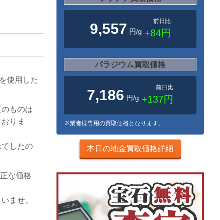
前日比
9,557
円/g
+84円
パラジウム買取価格
ドを使用した
前日比
7,186
円/g
+137円
質のものは
ておりま
※業者様専用の買取価格となります。
珠でしたの
本日の地金買取価格詳細
適正な価格
さいませ。