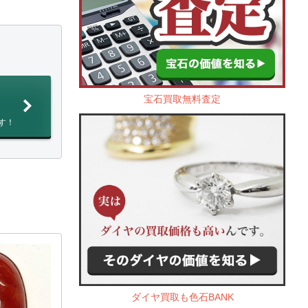
宝石買取無料査定
す！
ダイヤ買取も色石BANK