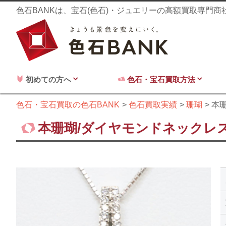
色石BANKは、宝石(色石)・ジュエリーの高額買取専門
初めての方へ
色石・宝石買取方法
色石・宝石買取の色石BANK
色石買取実績
珊瑚
本珊
本珊瑚/ダイヤモンドネックレス5