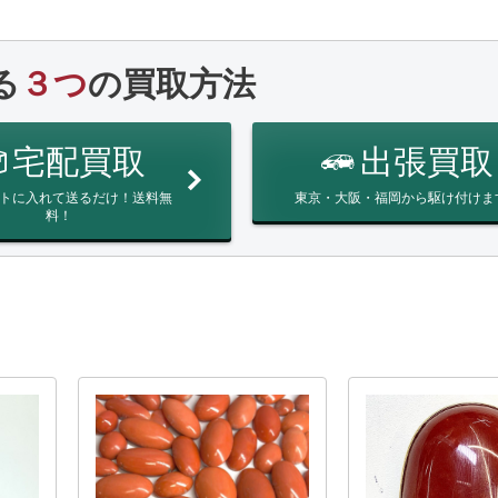
る
３つ
の買取方法
宅配買取
出張買取
トに入れて送るだけ！送料無
東京・大阪・福岡から駆け付けま
料！