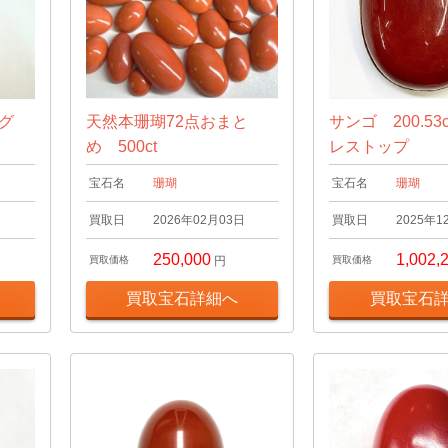
ング
天然本珊瑚72点おまと
サンゴ 200.53
め 500ct
レストップ
宝石名
珊瑚
宝石名
珊瑚
日
買取日
2026年02月03日
買取日
2025年1
250,000
1,002,
買取価格
円
買取価格
買取宝石詳細へ
買取宝石