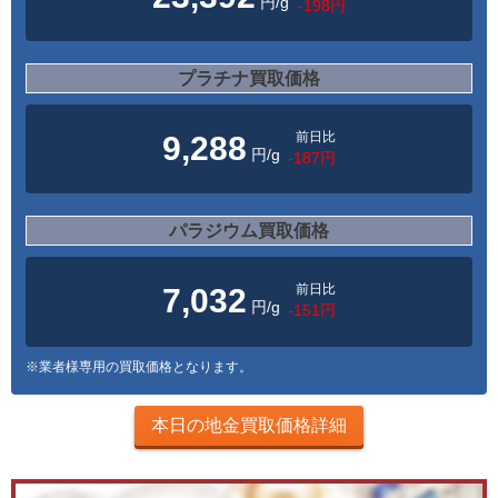
円/g
-198円
プラチナ買取価格
前日比
9,288
円/g
-187円
パラジウム買取価格
前日比
7,032
円/g
-151円
※業者様専用の買取価格となります。
本日の地金買取価格詳細