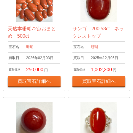
天然本珊瑚72点おまと
サンゴ 200.53ct ネッ
め 500ct
クレストップ
宝石名
珊瑚
宝石名
珊瑚
買取日
2026年02月03日
買取日
2025年12月05日
250,000
1,002,200
買取価格
円
買取価格
円
買取宝石詳細へ
買取宝石詳細へ