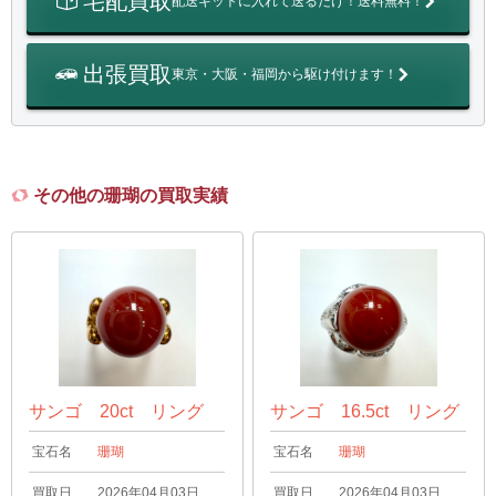
宅配買取
配送キットに入れて送るだけ！送料無料！
出張買取
東京・大阪・福岡から駆け付けます！
その他の珊瑚の買取実績
サンゴ 20ct リング
サンゴ 16.5ct リング
宝石名
珊瑚
宝石名
珊瑚
買取日
2026年04月03日
買取日
2026年04月03日