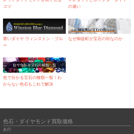
コツ
の違い
青いダイヤ ウィンストン・ブル
なぜ御徒町が宝石の街なのか
ー
色で分かる宝石の種類一覧！わ
からない色石もこれで解決
色石・ダイヤモンド買取価格
あ行