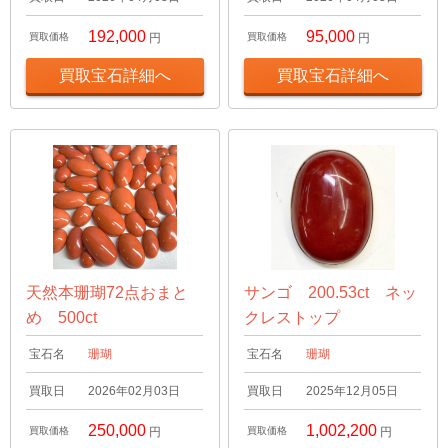
192,000
95,000
買取価格
円
買取価格
円
買取宝石詳細へ
買取宝石詳細へ
天然本珊瑚72点おまと
サンゴ 200.53ct ネッ
め 500ct
クレストップ
宝石名
珊瑚
宝石名
珊瑚
買取日
2026年02月03日
買取日
2025年12月05日
250,000
1,002,200
買取価格
円
買取価格
円