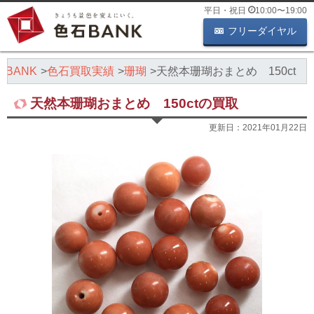
平日・祝日
10:00
〜
19:00
フリーダイヤル
BANK
色石買取実績
珊瑚
天然本珊瑚おまとめ 150ct
天然本珊瑚おまとめ 150ctの買取
更新日：
2021年01月22日