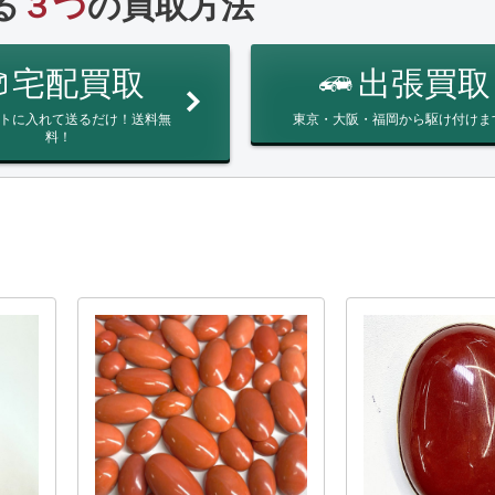
る
３つ
の買取方法
宅配買取
出張買取
トに入れて送るだけ！送料無
東京・大阪・福岡から駆け付けま
料！