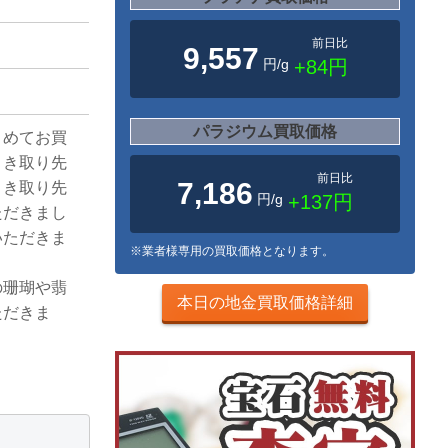
前日比
9,557
円/g
+84円
パラジウム買取価格
とめてお買
引き取り先
前日比
7,186
引き取り先
円/g
+137円
ただきまし
いただきま
※業者様専用の買取価格となります。
の珊瑚や翡
本日の地金買取価格詳細
ただきま