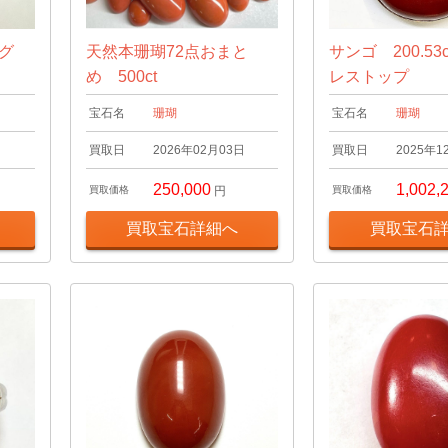
ング
天然本珊瑚72点おまと
サンゴ 200.53
め 500ct
レストップ
宝石名
珊瑚
宝石名
珊瑚
日
買取日
2026年02月03日
買取日
2025年1
250,000
1,002,
買取価格
円
買取価格
買取宝石詳細へ
買取宝石