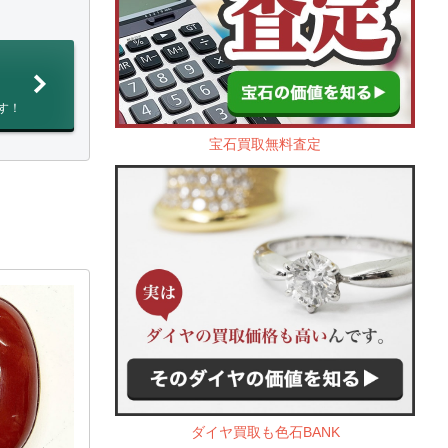
す！
宝石買取無料査定
ダイヤ買取も色石BANK