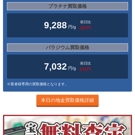
プラチナ買取価格
前日比
9,288
円/g
-187円
パラジウム買取価格
前日比
7,032
円/g
-151円
※業者様専用の買取価格となります。
本日の地金買取価格詳細