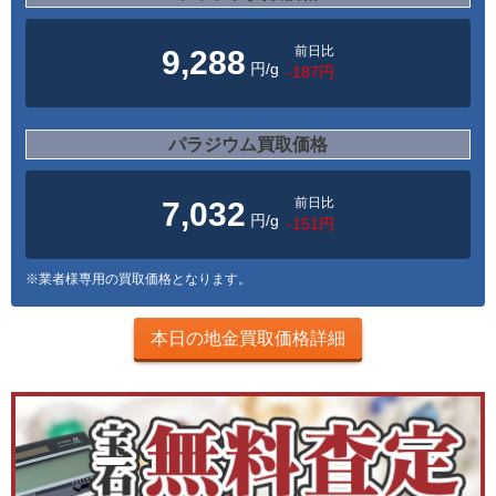
前日比
9,288
円/g
-187円
パラジウム買取価格
前日比
7,032
円/g
-151円
※業者様専用の買取価格となります。
本日の地金買取価格詳細