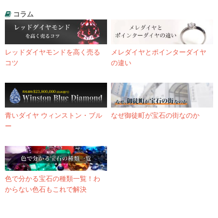
コラム
レッドダイヤモンドを高く売る
メレダイヤとポインターダイヤ
コツ
の違い
青いダイヤ ウィンストン・ブル
なぜ御徒町が宝石の街なのか
ー
色で分かる宝石の種類一覧！わ
からない色石もこれで解決