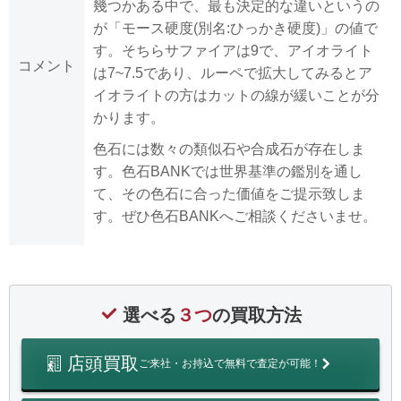
幾つかある中で、最も決定的な違いというの
が「モース硬度(別名:ひっかき硬度)」の値で
す。そちらサファイアは9で、アイオライト
コメント
は7~7.5であり、ルーペで拡大してみるとア
イオライトの方はカットの線が緩いことが分
かります。
色石には数々の類似石や合成石が存在しま
す。色石BANKでは世界基準の鑑別を通し
て、その色石に合った価値をご提示致しま
す。ぜひ色石BANKへご相談くださいませ。
選べる
３つ
の買取方法
店頭買取
ご来社・お持込で無料で査定が可能！