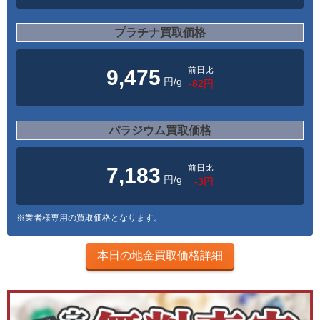
プラチナ買取価格
前日比
9,475
円/g
-82円
パラジウム買取価格
前日比
7,183
円/g
-3円
※業者様専用の買取価格となります。
本日の地金買取価格詳細