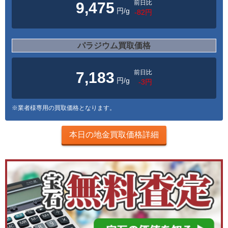
前日比
9,475
円/g
-82円
パラジウム買取価格
前日比
7,183
円/g
-3円
※業者様専用の買取価格となります。
本日の地金買取価格詳細