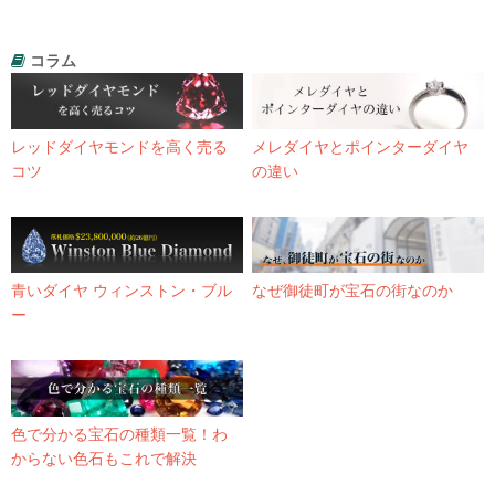
コラム
レッドダイヤモンドを高く売る
メレダイヤとポインターダイヤ
コツ
の違い
青いダイヤ ウィンストン・ブル
なぜ御徒町が宝石の街なのか
ー
色で分かる宝石の種類一覧！わ
からない色石もこれで解決