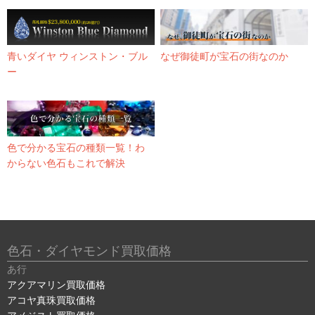
青いダイヤ ウィンストン・ブル
なぜ御徒町が宝石の街なのか
ー
色で分かる宝石の種類一覧！わ
からない色石もこれで解決
色石・ダイヤモンド買取価格
あ行
アクアマリン買取価格
アコヤ真珠買取価格