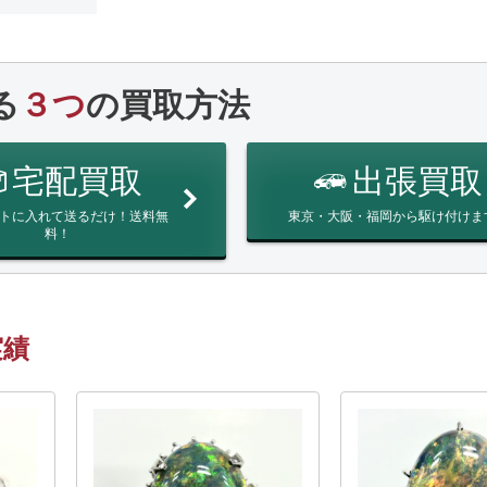
る
３つ
の買取方法
宅配買取
出張買取
トに入れて送るだけ！送料無
東京・大阪・福岡から駆け付けま
料！
実績