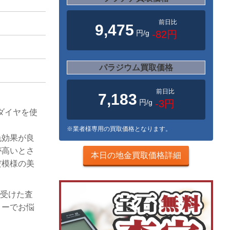
前日比
9,475
円/g
-82円
パラジウム買取価格
前日比
。
7,183
円/g
-3円
レダイヤを使
※業者様専用の買取価格となります。
色効果が良
が高いとさ
本日の地金買取価格詳細
だ模様の美
を受けた査
リーでお悩