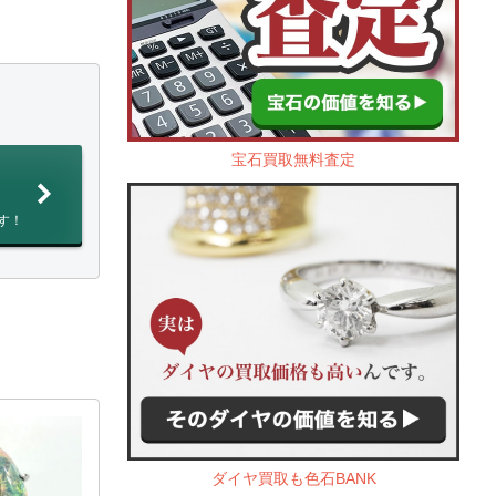
宝石買取無料査定
す！
ダイヤ買取も色石BANK