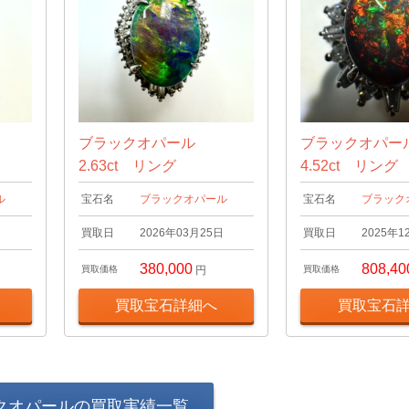
ブラックオパール
ブラックオパ
2.63ct リング
4.52ct リング
ル
宝石名
ブラックオパール
宝石名
ブラック
日
買取日
2026年03月25日
買取日
2025年1
380,000
808,40
買取価格
円
買取価格
買取宝石詳細へ
買取宝石
クオパールの買取実績一覧