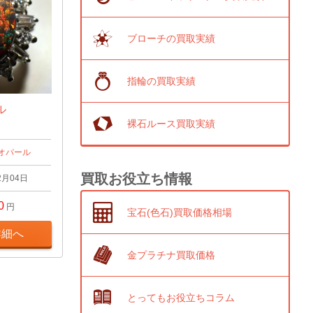
ブローチの買取実績
指輪の買取実績
ール
裸石ルース買取実績
オパール
買取お役立ち情報
2月04日
0
円
宝石(色石)買取価格相場
詳細へ
金プラチナ買取価格
とってもお役立ちコラム