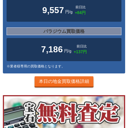
前日比
9,557
円/g
+84円
パラジウム買取価格
前日比
7,186
円/g
+137円
※業者様専用の買取価格となります。
本日の地金買取価格詳細