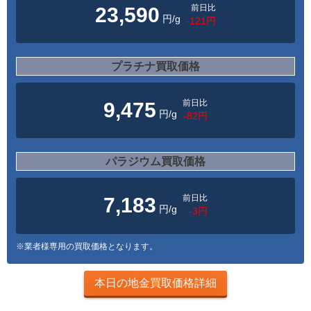
前日比
23,590
円/g
-121円
プラチナ買取価格
前日比
9,475
円/g
-82円
パラジウム買取価格
前日比
7,183
円/g
-3円
※業者様専用の買取価格となります。
本日の地金買取価格詳細