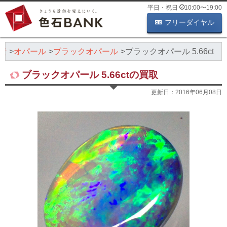
平日・祝日
10:00
〜
19:00
フリーダイヤル
績
オパール
ブラックオパール
ブラックオパール 5.66ct
ブラックオパール 5.66ctの買取
更新日：
2016年06月08日