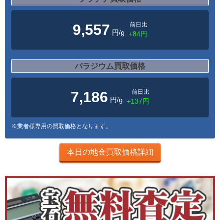
前日比
9,557
円/g
+84円
パラジウム買取価格
前日比
7,186
円/g
+137円
※業者様専用の買取価格となります。
本日の地金買取価格詳細