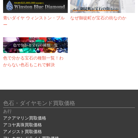
青いダイヤ ウィンストン・ブル
なぜ御徒町が宝石の街なのか
ー
色で分かる宝石の種類一覧！わ
からない色石もこれで解決
色石・ダイヤモンド買取価格
あ行
アクアマリン買取価格
アコヤ真珠買取価格
アメジスト買取価格