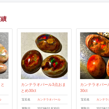
実績
まと
カンテラオパール3点おま
カンテラオパー
とめ30ct
30ct
ル
宝石名
カンテラオパール
宝石名
カンテラ
日
買取日
2023年01月30日
買取日
2022年1