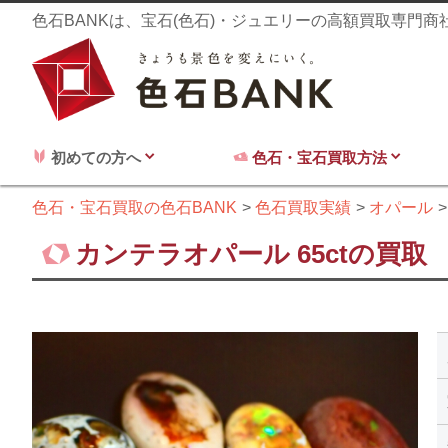
色石BANKは、宝石(色石)・ジュエリーの高額買取専門
初めての方へ
色石・宝石買取方法
色石・宝石買取の色石BANK
色石買取実績
オパール
カンテラオパール 65ctの買取