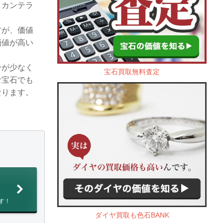
、カンテラ
方が、価値
価値が高い
分が少なく
宝石買取無料査定
な宝石でも
なります。
す！
ダイヤ買取も色石BANK