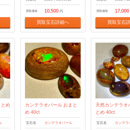
10,500
17,000
買取価格
円
買取価格
買取宝石詳細へ
買取宝石
まとめ
カンテラオパール おまと
天然カンテラオ
め 40ct
とめ 40ct
ル
宝石名
カンテラオパール
宝石名
カンテラ