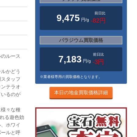
前日比
9,475
円/g
-82円
パラジウム買取価格
前日比
ルのルース
7,183
円/g
-3円
ールかどう
※業者様専用の買取価格となります。
門スタッフ
カンテラオ
本日の地金買取価格詳細
ているのが
は様々な種
と呼ばれる遊色効
ル、ホワイ
パールと呼