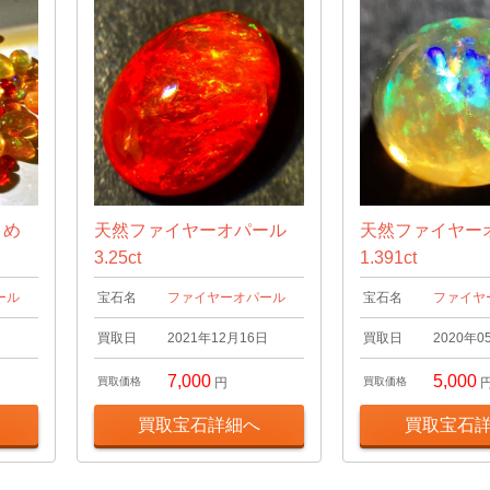
とめ
天然ファイヤーオパール
天然ファイヤー
3.25ct
1.391ct
ール
宝石名
ファイヤーオパール
宝石名
ファイヤ
日
買取日
2021年12月16日
買取日
2020年0
7,000
5,000
買取価格
円
買取価格
買取宝石詳細へ
買取宝石