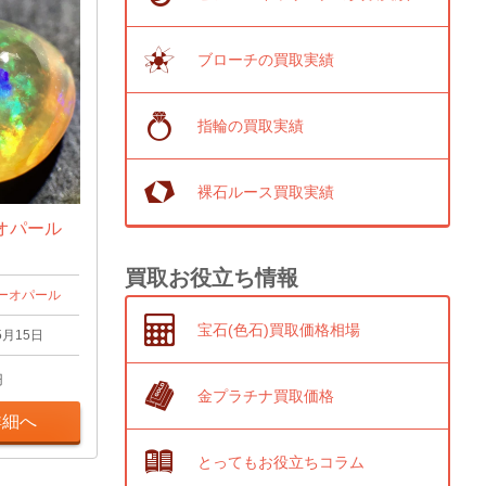
ブローチの買取実績
指輪の買取実績
裸石ルース買取実績
オパール
買取お役立ち情報
ーオパール
宝石(色石)買取価格相場
5月15日
円
金プラチナ買取価格
詳細へ
とってもお役立ちコラム