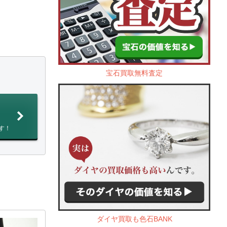
宝石買取無料査定
す！
ダイヤ買取も色石BANK