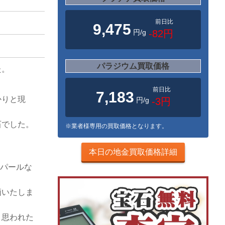
前日比
9,475
円/g
-82円
パラジウム買取価格
た。
前日比
7,183
かりと現
円/g
-3円
石でした。
※業者様専用の買取価格となります。
、
本日の地金買取価格詳細
オパールな
価いたしま
と思われた