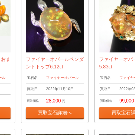
 おま
ファイヤーオパールペンダ
ファイヤーオパ
ントトップ6.12ct
5.83ct
ール
宝石名
ファイヤーオパール
宝石名
ファイヤ
日
買取日
2022年11月10日
買取日
2022年0
28,000
99,000
買取価格
円
買取価格
買取宝石詳細へ
買取宝石