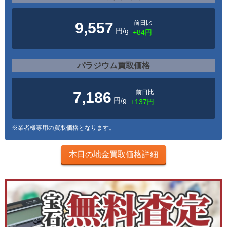
前日比
9,557
円/g
+84円
パラジウム買取価格
前日比
7,186
円/g
+137円
※業者様専用の買取価格となります。
本日の地金買取価格詳細