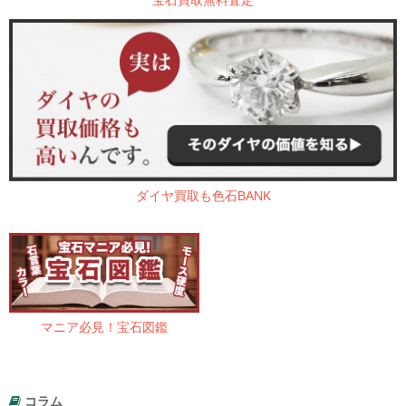
ダイヤ買取も色石BANK
マニア必見！宝石図鑑
コラム