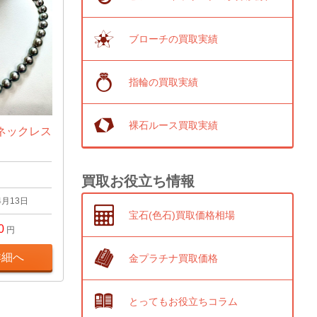
ブローチの買取実績
指輪の買取実績
裸石ルース買取実績
ネックレス
買取お役立ち情報
4月13日
宝石(色石)買取価格相場
0
円
詳細へ
金プラチナ買取価格
とってもお役立ちコラム