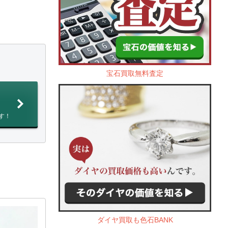
宝石買取無料査定
す！
ダイヤ買取も色石BANK