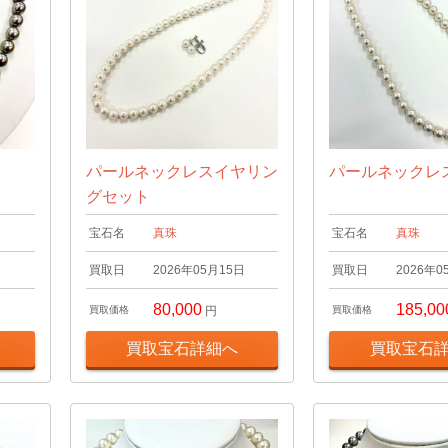
パールネックレスイヤリン
パールネックレ
グセット
宝石名
真珠
宝石名
真珠
日
買取日
2026年05月15日
買取日
2026年0
80,000
185,00
買取価格
円
買取価格
買取宝石詳細へ
買取宝石