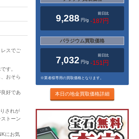
前日比
9,288
円/g
-187円
パラジウム買取価格
クレスでご
前日比
7,032
円/g
-151円
珠です。
も、おそら
※業者様専用の買取価格となります。
が良好であ
本日の地金買取価格詳細
断りされが
ーストーン
NKにお気