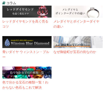
コラム
レッドダイヤモンドを高く売る
メレダイヤとポインターダイヤ
コツ
の違い
青いダイヤ ウィンストン・ブル
なぜ御徒町が宝石の街なのか
ー
色で分かる宝石の種類一覧！わ
からない色石もこれで解決