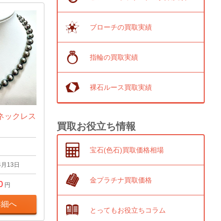
ブローチの買取実績
指輪の買取実績
裸石ルース買取実績
ネックレス
買取お役立ち情報
宝石(色石)買取価格相場
4月13日
金プラチナ買取価格
0
円
詳細へ
とってもお役立ちコラム