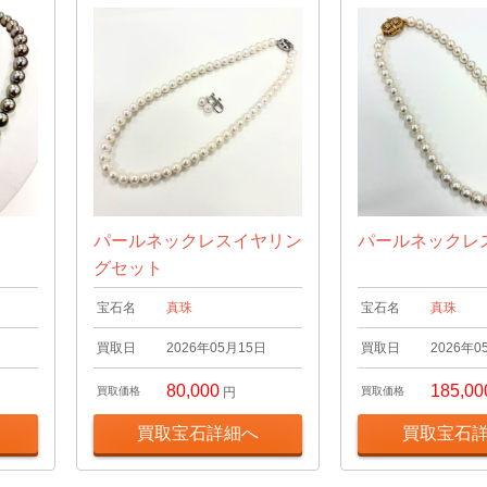
パールネックレスイヤリン
パールネックレ
グセット
宝石名
真珠
宝石名
真珠
日
買取日
2026年05月15日
買取日
2026年0
80,000
185,00
買取価格
円
買取価格
買取宝石詳細へ
買取宝石