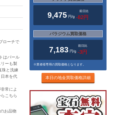
前日比
9,475
円/g
-82円
パラジウム買取価格
のブローチで
前日比
7,183
円/g
-3円
モトはパール
エリーも製
※業者様専用の買取価格となります。
真珠と洗練
、日本を代
本日の地金買取価格詳細
が非常によ
からこちら
様のお品物