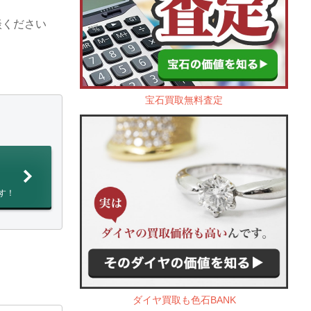
談ください
宝石買取無料査定
す！
ダイヤ買取も色石BANK