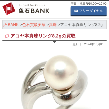
平日・祝日
10:00
〜
19:00
フリーダイヤル
色石BANK
色石買取実績
真珠
アコヤ本真珠リング8.2g
アコヤ本真珠リング8.2gの買取
更新日：
2024年10月01日