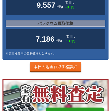
前日比
9,557
円/g
+84円
パラジウム買取価格
前日比
7,186
円/g
+137円
※業者様専用の買取価格となります。
本日の地金買取価格詳細