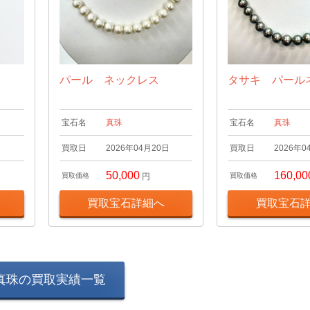
パール ネックレス
タサキ パール
宝石名
真珠
宝石名
真珠
日
買取日
2026年04月20日
買取日
2026年0
50,000
160,00
買取価格
円
買取価格
買取宝石詳細へ
買取宝石
真珠の買取実績一覧