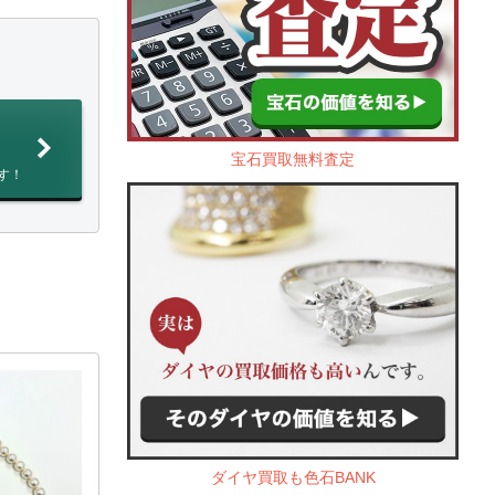
宝石買取無料査定
す！
ダイヤ買取も色石BANK