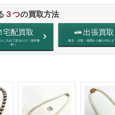
る
３つ
の買取方法
宅配買取
出張買取
トに入れて送るだけ！送料無
東京・大阪・福岡から駆け付けま
料！