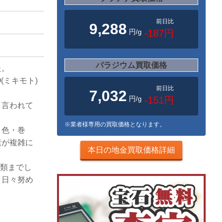
前日比
9,288
円/g
-187円
パラジウム買取価格
た。
O(ミキモト)
前日比
7,032
円/g
-151円
と言われて
※業者様専用の買取価格となります。
・色・巻
素が複雑に
本日の地金買取価格詳細
種類までし
う日々努め