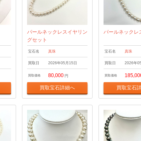
パールネックレスイヤリン
パールネックレ
グセット
宝石名
真珠
宝石名
真珠
日
買取日
2026年05月15日
買取日
2026年0
80,000
185,00
買取価格
円
買取価格
買取宝石詳細へ
買取宝石