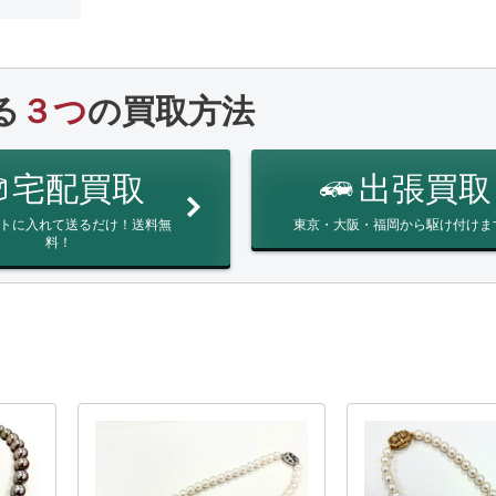
る
３つ
の買取方法
宅配買取
出張買取
トに入れて送るだけ！送料無
東京・大阪・福岡から駆け付けま
料！