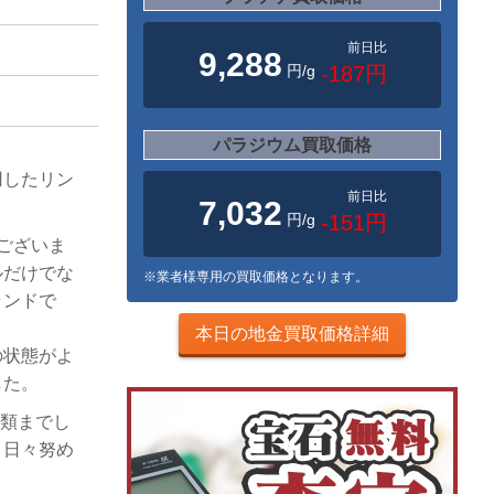
前日比
9,288
円/g
-187円
パラジウム買取価格
用したリン
前日比
7,032
円/g
-151円
でございま
ルだけでな
※業者様専用の買取価格となります。
ランドで
本日の地金買取価格詳細
の状態がよ
した。
種類までし
う日々努め