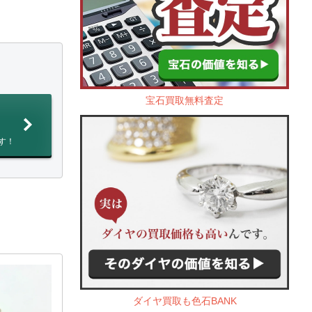
宝石買取無料査定
す！
ダイヤ買取も色石BANK