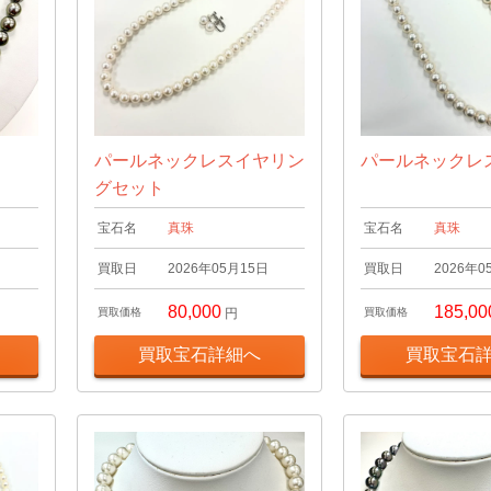
パールネックレスイヤリン
パールネックレ
グセット
宝石名
真珠
宝石名
真珠
日
買取日
2026年05月15日
買取日
2026年0
80,000
185,00
買取価格
円
買取価格
買取宝石詳細へ
買取宝石