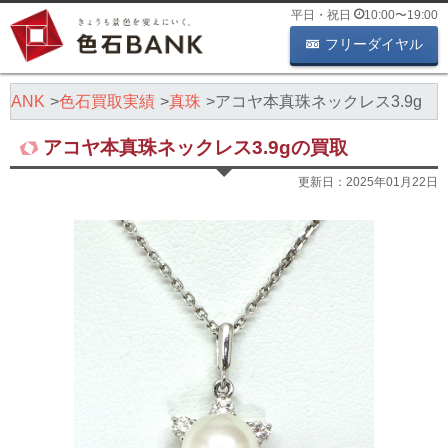
平日・祝日
10:00
〜
19:00
フリーダイヤル
BANK
色石買取実績
真珠
アコヤ本真珠ネックレス3.9g
アコヤ本真珠ネックレス3.9gの買取
更新日：
2025年01月22日