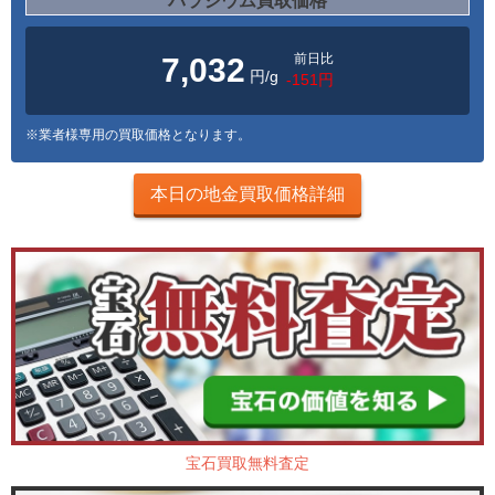
パラジウム買取価格
前日比
7,032
円/g
-151円
※業者様専用の買取価格となります。
本日の地金買取価格詳細
宝石買取無料査定