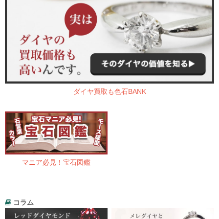
ダイヤ買取も色石BANK
マニア必見！宝石図鑑
コラム