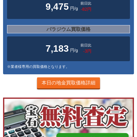
前日比
9,475
円/g
-82円
パラジウム買取価格
前日比
7,183
円/g
-3円
※業者様専用の買取価格となります。
本日の地金買取価格詳細