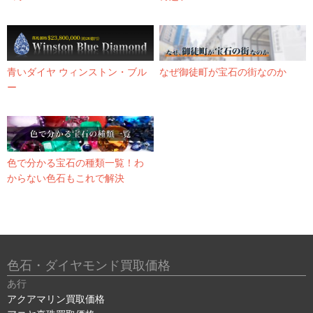
青いダイヤ ウィンストン・ブル
なぜ御徒町が宝石の街なのか
ー
色で分かる宝石の種類一覧！わ
からない色石もこれで解決
色石・ダイヤモンド買取価格
あ行
アクアマリン買取価格