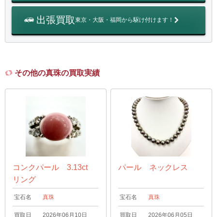
出張買取
東京・大阪・福岡から駆け付けます！
その他の真珠の買取実績
コンクパール 3.13ct
パール ネックレス
リング
宝石名
真珠
宝石名
真珠
買取日
2026年06月10日
買取日
2026年06月05日