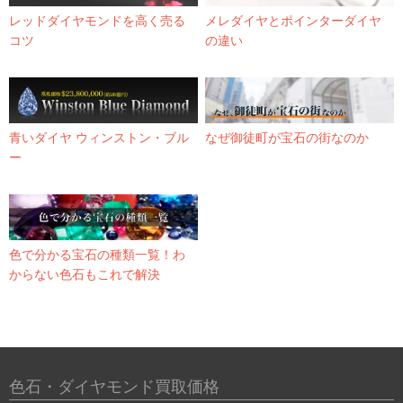
レッドダイヤモンドを高く売る
メレダイヤとポインターダイヤ
コツ
の違い
青いダイヤ ウィンストン・ブル
なぜ御徒町が宝石の街なのか
ー
色で分かる宝石の種類一覧！わ
からない色石もこれで解決
色石・ダイヤモンド買取価格