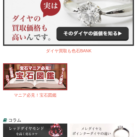
ダイヤ買取も色石BANK
マニア必見！宝石図鑑
コラム