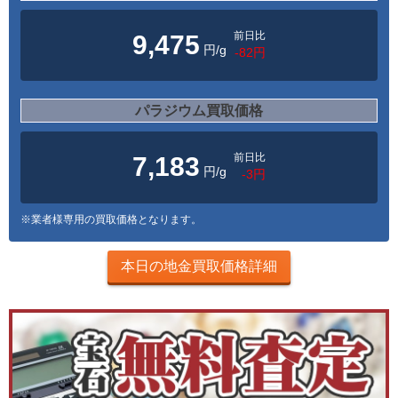
前日比
9,475
円/g
-82円
パラジウム買取価格
前日比
7,183
円/g
-3円
※業者様専用の買取価格となります。
本日の地金買取価格詳細