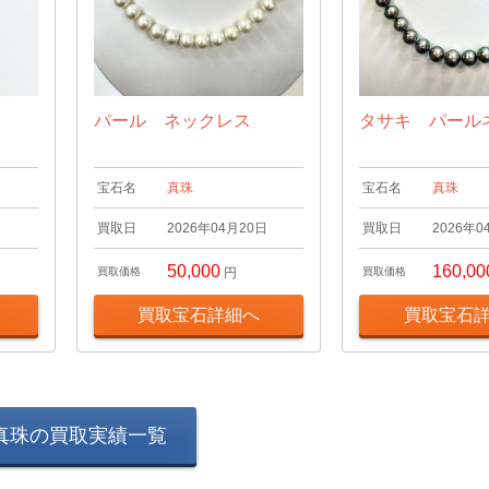
パール ネックレス
タサキ パール
宝石名
真珠
宝石名
真珠
日
買取日
2026年04月20日
買取日
2026年0
50,000
160,00
買取価格
円
買取価格
買取宝石詳細へ
買取宝石
真珠の買取実績一覧