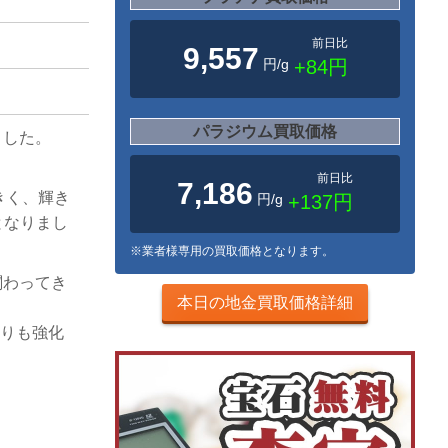
前日比
9,557
円/g
+84円
パラジウム買取価格
ました。
前日比
7,186
きく、輝き
円/g
+137円
となりまし
※業者様専用の買取価格となります。
関わってき
本日の地金買取価格詳細
取りも強化