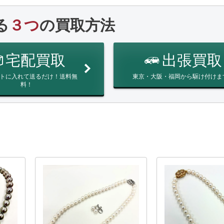
る
３つ
の買取方法
宅配買取
出張買取
トに入れて送るだけ！送料無
東京・大阪・福岡から駆け付けま
料！