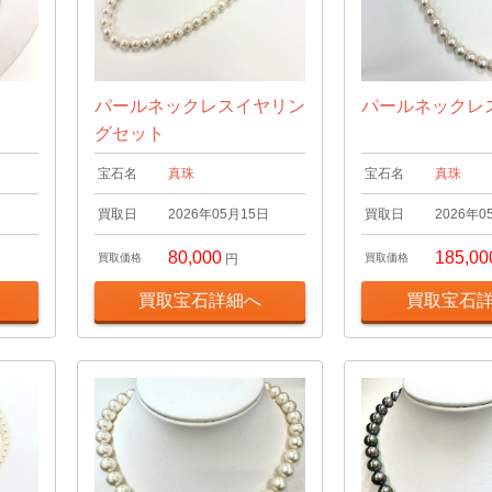
パールネックレスイヤリン
パールネックレ
グセット
宝石名
真珠
宝石名
真珠
日
買取日
2026年05月15日
買取日
2026年0
80,000
185,00
買取価格
円
買取価格
買取宝石詳細へ
買取宝石