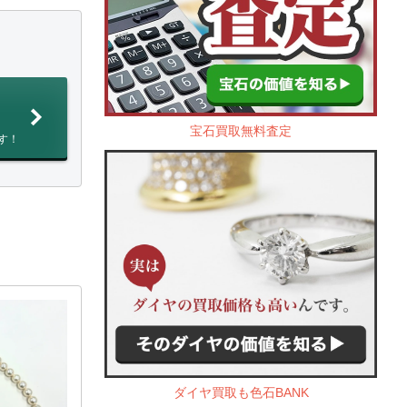
宝石買取無料査定
す！
ダイヤ買取も色石BANK