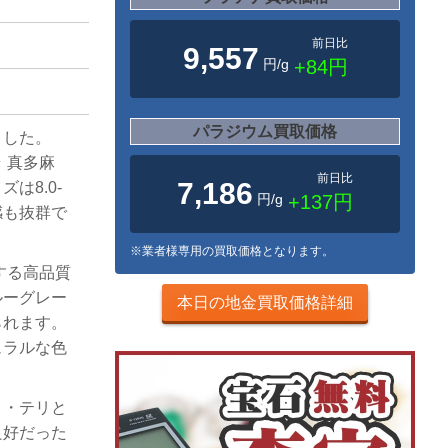
前日比
9,557
円/g
+84円
パラジウム買取価格
ました。
 真多麻
前日比
7,186
は8.0-
円/g
+137円
感も抜群で
※業者様専用の買取価格となります。
する高品質
ルーグレー
本日の地金買取価格詳細
られます。
ュラルな色
き・テリと
良好だった