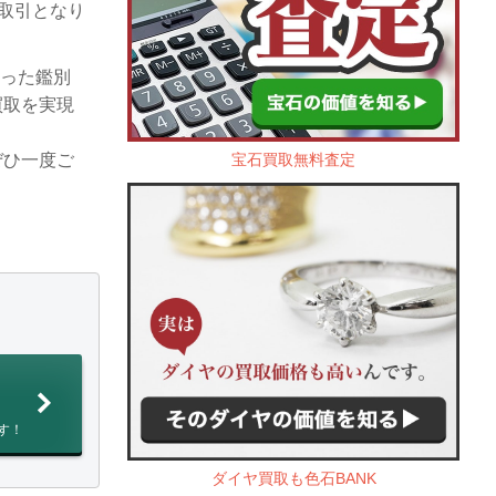
お取引となり
いった鑑別
買取を実現
宝石買取無料査定
ぜひ一度ご
す！
ダイヤ買取も色石BANK