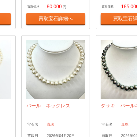
80,000
185,00
買取価格
円
買取価格
買取宝石詳細へ
買取宝石
パール ネックレス
タサキ パール
宝石名
真珠
宝石名
真珠
日
買取日
2026年04月20日
買取日
2026年0