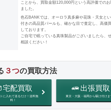
ことから、買取金額120,000円という高評価での
ました。
色石BANKでは、オーロラ真多麻や花珠・天女と
付きの高品質パールも、確かな目で査定し、高価
しております。
ご自宅で眠っている真珠製品がございましたら、
相談ください！
る
３つ
の買取方法
宅配買取
出張買取
トに入れて送るだけ！送料無
東京・大阪・福岡から駆け付けま
料！