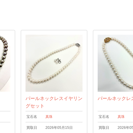
パールネックレスイヤリン
パールネックレ
グセット
宝石名
真珠
宝石名
真珠
日
買取日
2026年05月15日
買取日
2026年0