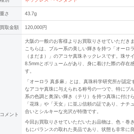
重さ
43.7g
買取金額
120,000円
大阪の一般のお客様よりお買取りさせていただき
こちらは、ブルー系の美しい輝きを持つ「オーロラ
（まだま）」のアコヤ真珠ネックレスです。珠サイズ
8.5mmとボリュームがあり、身に着けた際の存在
す。
「オーロラ 真多麻」とは、真珠科学研究所が認定
なアコヤ真珠に与えられる称号の一つで、特にブ
系の色調と奥深い輝き（テリ）を持つ真珠に付け
「花珠」や「天女」に並ぶ信頼の証であり、ナチ
合いとシルキーな光沢が特徴です。
コメント
今回お買取りさせていただいたお品物は、色・巻
もにバランスの取れた美品であり、状態も非常に