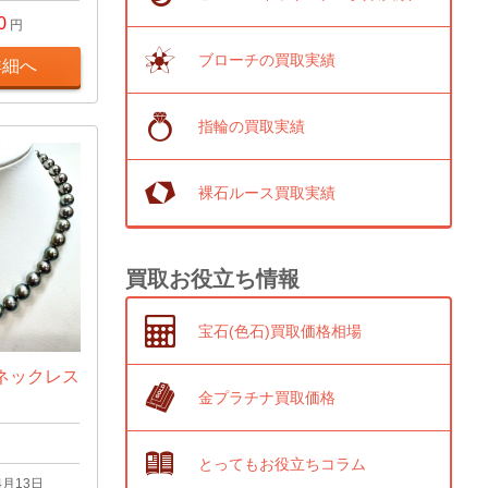
0
円
ブローチの買取実績
詳細へ
指輪の買取実績
裸石ルース買取実績
買取お役立ち情報
宝石(色石)買取価格相場
ネックレス
金プラチナ買取価格
とってもお役立ちコラム
4月13日