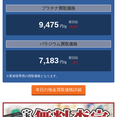
プラチナ買取価格
前日比
9,475
円/g
-82円
パラジウム買取価格
前日比
7,183
円/g
-3円
※業者様専用の買取価格となります。
本日の地金買取価格詳細