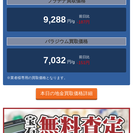
プラチナ買取価格
前日比
9,288
円/g
-187円
パラジウム買取価格
前日比
7,032
円/g
-151円
※業者様専用の買取価格となります。
本日の地金買取価格詳細