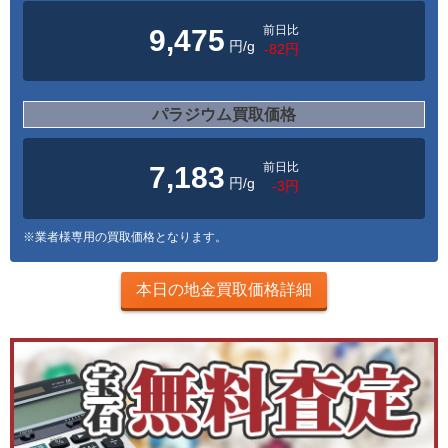
前日比
9,475
円/g
-82円
パラジウム買取価格
前日比
7,183
円/g
-3円
※業者様専用の買取価格となります。
本日の地金買取価格詳細