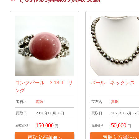
コンクパール 3.13ct リ
パール ネックレス
ング
宝石名
真珠
宝石名
真珠
買取日
2026年06月10日
買取日
2026年06月05
150,000
50,000
買取価格
円
買取価格
円
買取宝石詳細へ
買取宝石詳細へ