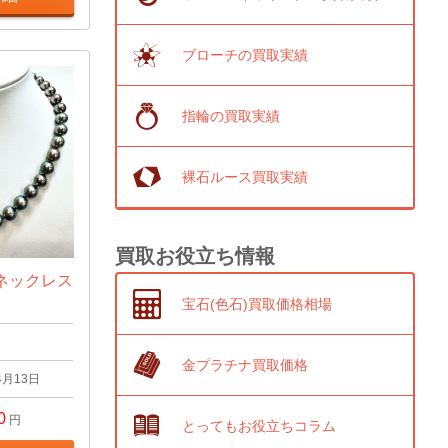
ブローチの買取実績
指輪の買取実績
裸石ルース買取実績
買取お役立ち情報
ネックレス
宝石(色石)買取価格相場
金プラチナ買取価格
4月13日
0
円
とってもお役立ちコラム