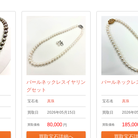
パールネックレスイヤリン
パールネックレ
グセット
宝石名
真珠
宝石名
真珠
日
買取日
2026年05月15日
買取日
2026年0
80,000
185,00
買取価格
円
買取価格
買取宝石詳細へ
買取宝石