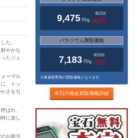
前日比
9,475
円/g
-82円
パラジウム買取価格
ました。
、鮮やかな
前日比
7,183
なったジュ
円/g
-3円
フォーマル
※業者様専用の買取価格となります。
らに、トッ
やかさを引
本日の地金買取価格詳細
も呼ばれ、
同時に楽し
でのお取引