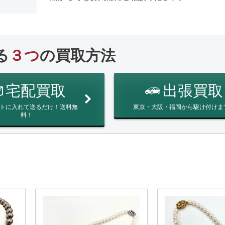
る
３つ
の買取方法
宅配買取
出張買取
トに入れて送るだけ！送料無
東京・大阪・福岡から駆け付けま
料！