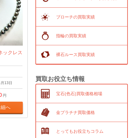
ブローチの買取実績
指輪の買取実績
ネックレス
裸石ルース買取実績
買取お役立ち情報
4月13日
宝石(色石)買取価格相場
0
円
詳細へ
金プラチナ買取価格
とってもお役立ちコラム