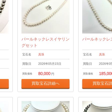
パールネックレスイヤリン
パールネックレ
グセット
宝石名
真珠
宝石名
真珠
日
買取日
2026年05月15日
買取日
2026年0
80,000
185,00
買取価格
円
買取価格
買取宝石詳細へ
買取宝石