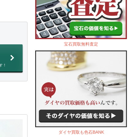
宝石買取無料査定
す！
ダイヤ買取も色石BANK