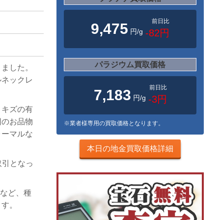
前日比
9,475
円/g
-82円
パラジウム買取価格
きました。
ルネックレ
前日比
7,183
円/g
-3円
、キズの有
回のお品物
※業者様専用の買取価格となります。
ォーマルな
。
本日の地金買取価格詳細
取引となっ
珠など、種
ます。