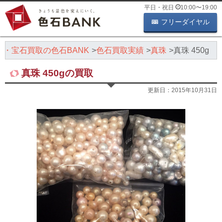
平日・祝日
10:00
〜
19:00
フリーダイヤル
石・宝石買取の色石BANK
色石買取実績
真珠
真珠 450g
真珠 450gの買取
更新日：
2015年10月31日