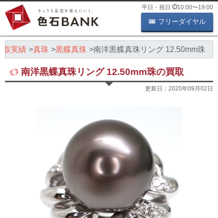
平日・祝日
10:00
〜
19:00
フリーダイヤル
買取実績
真珠
黒蝶真珠
南洋黒蝶真珠リング 12.50mm珠
南洋黒蝶真珠リング 12.50mm珠の買取
更新日：
2020年09月02日