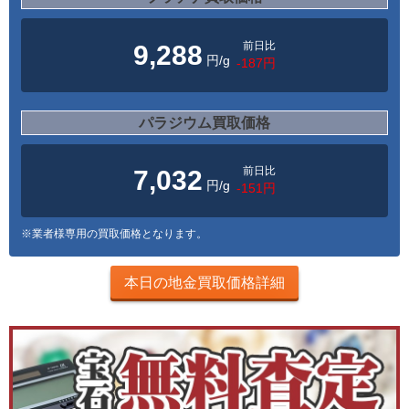
前日比
9,288
円/g
-187円
パラジウム買取価格
前日比
7,032
円/g
-151円
※業者様専用の買取価格となります。
本日の地金買取価格詳細