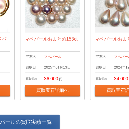
ベパ
マベパールおまとめ153ct
マベパールおまとめ
宝石名
マベパール
宝石名
マベパー
日
買取日
2025年01月13日
買取日
2024年1
36,000
34,000
買取価格
円
買取価格
買取宝石詳細へ
買取宝石
パールの買取実績一覧