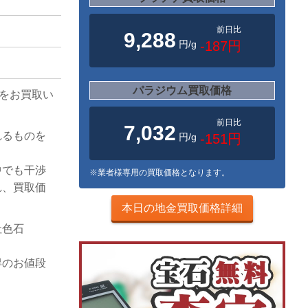
前日比
9,288
円/g
-187円
パラジウム買取価格
スをお買取い
前日比
7,032
れるものを
円/g
-151円
中でも干渉
※業者様専用の買取価格となります。
れ、買取価
本日の地金買取価格詳細
社色石
得のお値段