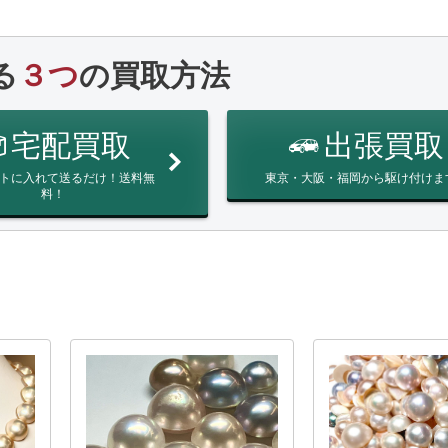
る
３つ
の買取方法
宅配買取
出張買取
トに入れて送るだけ！送料無
東京・大阪・福岡から駆け付けま
料！