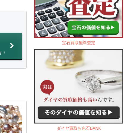
宝石買取無料査定
す！
ダイヤ買取も色石BANK