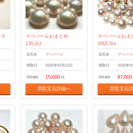
レス
マベパールおまとめ
マベパールおま
135.2ct
2005.5ct
宝石名
マベパール
宝石名
マベパー
日
買取日
2025年03月12日
買取日
2025年0
15,000
87,000
買取価格
円
買取価格
買取宝石詳細へ
買取宝石