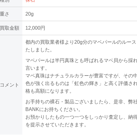
重さ
20g
買取金額
12,000円
都内の買取業者様より20g分のマベパールのルー
たしました。
マベパールは半円真珠とも呼ばれるマベ貝から採
言います。
マベ真珠はナチュラルカラーが豊富ですが、その
色が強く出るものは「虹色の輝き」と高く評価さ
コメント
格も高額になります。
お手持ちの裸石・製品ございましたら、是非、弊
BANKにお持ちください。
お預かりしたもの一つ一つをしっかり査定し、納
を提示させていただきます。