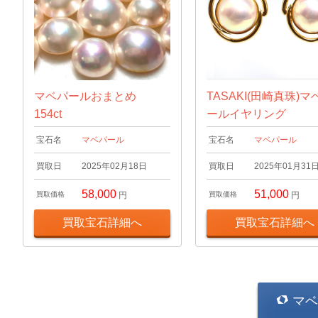
マベパールおまとめ
TASAKI(田崎真珠)マ
154ct
ールイヤリング
宝石名
マベパール
宝石名
マベパール
買取日
2025年02月18日
買取日
2025年01月31
58,000
51,000
買取価格
円
買取価格
円
買取宝石詳細へ
買取宝石詳細へ
マベ