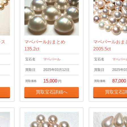
レス
マベパールおまとめ
マベパールおま
135.2ct
2005.5ct
宝石名
マベパール
宝石名
マベパー
日
買取日
2025年03月12日
買取日
2025年0
15,000
87,000
買取価格
円
買取価格
買取宝石詳細へ
買取宝石