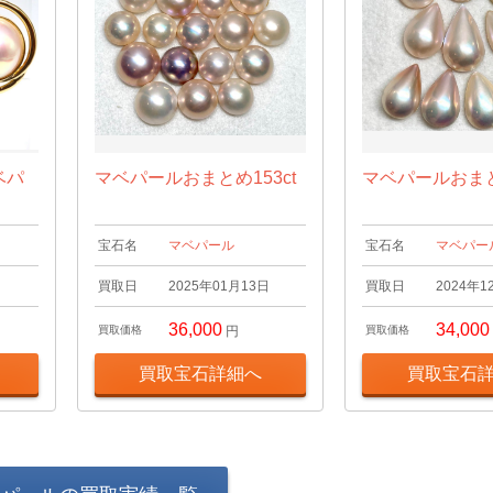
ベパ
マベパールおまとめ153ct
マベパールおまとめ
宝石名
マベパール
宝石名
マベパー
日
買取日
2025年01月13日
買取日
2024年1
36,000
34,000
買取価格
円
買取価格
買取宝石詳細へ
買取宝石