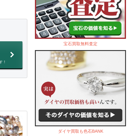
宝石買取無料査定
す！
ダイヤ買取も色石BANK