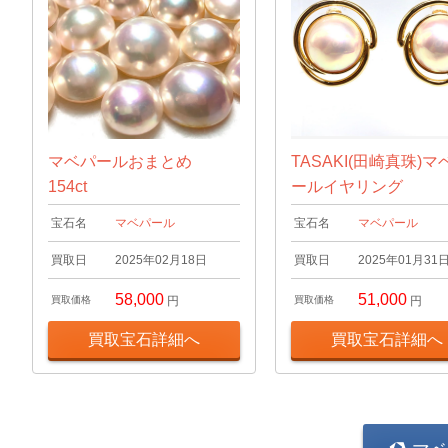
マベパールおまとめ
TASAKI(田崎真珠)マ
154ct
ールイヤリング
宝石名
マベパール
宝石名
マベパール
買取日
2025年02月18日
買取日
2025年01月31
58,000
51,000
買取価格
円
買取価格
円
買取宝石詳細へ
買取宝石詳細へ