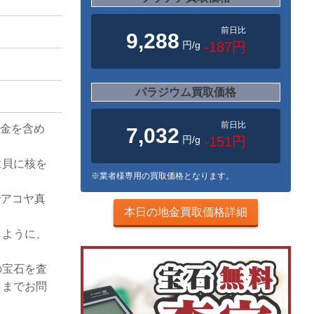
前日比
9,288
円/g
-187円
パラジウム買取価格
前日比
地金を含め
7,032
円/g
-151円
に貝に核を
※業者様専用の買取価格となります。
でアコヤ真
本日の地金買取価格詳細
じように、
の宝石を査
クまでお問