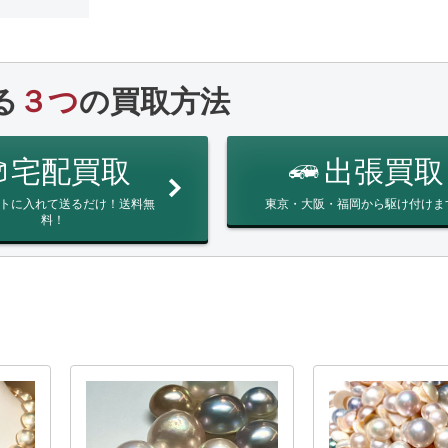
る
３つ
の買取方法
宅配買取
出張買取
トに入れて送るだけ！送料無
東京・大阪・福岡から駆け付けま
料！