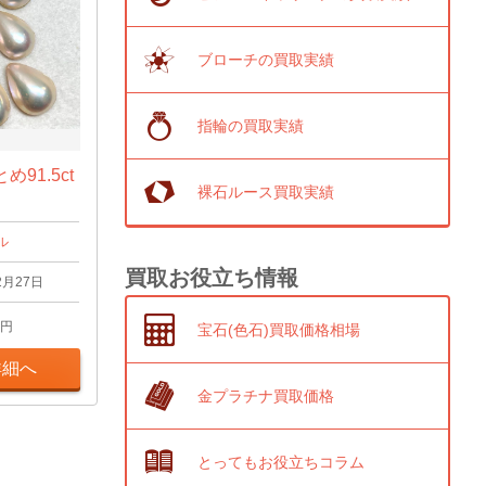
ブローチの買取実績
指輪の買取実績
91.5ct
裸石ルース買取実績
ル
買取お役立ち情報
2月27日
円
宝石(色石)買取価格相場
詳細へ
金プラチナ買取価格
とってもお役立ちコラム